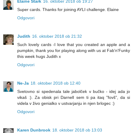
Elaine Stark
16. oktober 2018 ob 19:27
Super cards. Thanks for joining AYLI challenge. Elaine
Odgovori
Judith
16. oktober 2018 ob 21:32
Such lovely cards -I love that you created an apple and a
pumpkin, thank you for playing along with us at Fab'n'Funky
this week hugs Judith x
Odgovori
Ne-Ja
18. oktober 2018 ob 12:40
Svetovno si spedenala tale jabolček v bučko - idej ada jo
vikaš :). Za obisk pri Darnell sem ti pa itaq "fovš", da si
videla v živo genialko v ustvarjanju in njen brlogec :)
Odgovori
Karen Dunbrook
18. oktober 2018 ob 13:03