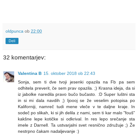
oldpunca
ob
22:00
Deli
32 komentarjev:
Valentina B
15. oktober 2018 ob 22:43
Sonja, sem ti dve tvoji jesenki opazila na Fb pa sem
odhitela preverit, če sem prav opazila. ;) Krasna ideja, da si
iz jabolke naredila pravo bučo bučasto. :D Super luštni sta
in si mi dala navdih ;) Ijoooj se že veselim potopisa po
Kaliforniji, namreč tudi mene vleče v te daljne kraje. In
sodeč po slikah, ki si jih delila z nami, sem ti kar malo "fouš"
kakšne lepe kotičke si odkrival. In res lepo srečanje sta
imele z Darnell. Ta ustvarjalni svet resnično združuje ;) Že
nestrpno čakam nadaljevanje :)