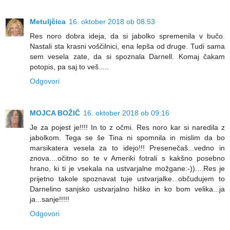
Metuljčica
16. oktober 2018 ob 08:53
Res noro dobra ideja, da si jabolko spremenila v bučo.
Nastali sta krasni voščilnici, ena lepša od druge. Tudi sama
sem vesela zate, da si spoznala Darnell. Komaj čakam
potopis, pa saj to veš.....
Odgovori
MOJCA BOŽIČ
16. oktober 2018 ob 09:16
Je za pojest je!!!! In to z očmi. Res noro kar si naredila z
jabolkom. Tega se še Tina ni spomnila in mislim da bo
marsikatera vesela za to idejo!!! Presenečaš...vedno in
znova....očitno so te v Ameriki fotrali s kakšno posebno
hrano, ki ti je vsekala na ustvarjalne možgane:-))....Res je
prijetno takole spoznavat tuje ustvarjalke...občudujem to
Darnelino sanjsko ustvarjalno hiško in ko bom velika...ja
ja...sanje!!!!!
Odgovori