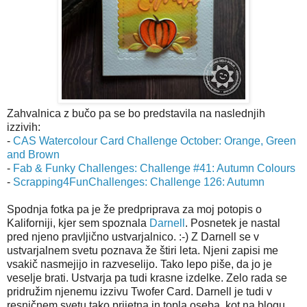
Zahvalnica z bučo pa se bo predstavila na naslednjih
izzivih:
-
CAS Watercolour Card Challenge October: Orange, Green
and Brown
-
Fab & Funky Challenges: Challenge #41: Autumn Colours
-
Scrapping4FunChallenges: Challenge 126: Autumn
Spodnja fotka pa je že predpriprava za moj potopis o
Kaliforniji, kjer sem spoznala
Darnell
. Posnetek je nastal
pred njeno pravljično ustvarjalnico. :-) Z Darnell se v
ustvarjalnem svetu poznava že štiri leta. Njeni zapisi me
vsakič nasmejijo in razveselijo. Tako lepo piše, da jo je
veselje brati. Ustvarja pa tudi krasne izdelke. Zelo rada se
pridružim njenemu izzivu Twofer Card. Darnell je tudi v
resničnem svetu tako prijetna in topla oseba, kot na blogu.