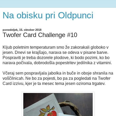
Na obisku pri Oldpunci
ponedeljek, 15. oktober 2018
Twofer Card Challenge #10
Kljub poletnim temperaturam smo že zakorakali globoko v
jesen. Dnevi se krajšajo, narava se odeva v pisane barve.
Pospraviti je treba dozorele plodove, ki bodo pozimi, ko bo
narava počivala, dobrodošla popestritev jedilnika z vitamini.
Včeraj sem pospravljala jabolka in buče in oboje shranila na
voščilnicah. Ne bo za pojesti, bo pa za pogledati na Twofer
Card izzivu, kjer je ta mesec tema jesen oziroma trgatev.