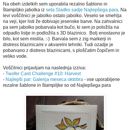
Na obeh izdelkih sem uporabila rezalno šablono in
štampiljko jabolka iz
seta Sladko sadje
Najlepšega para
. Na
levi voščilnici je jabolko ostalo jabolko. Veselo se smehlja
na veji, kjer listi že dobivajo jesenske barve. Na zahvalnici
pa sem jabolko pobarvala kot bučo, ki sem jo položila na
odpadlo listje in podložila s 3D blazinico. Bolj enostavno je
bilo, kot sem mislila. :-) Barvala sem z zig markerji in
distress blazinicami v akvarelni tehniki. Tudi ozadje je
pobarvano z distress blazinicami, s ploščatim čopičem in
veliko vode.
Voščilnici prijavljam na naslednja izziva:
-
Twofer Card Challenge #10: Harvest
-
Najlepši par: Galerija meseca oktobra
- vse uporabljene
rezalne šablone in štampiljke so od Najlepšega para