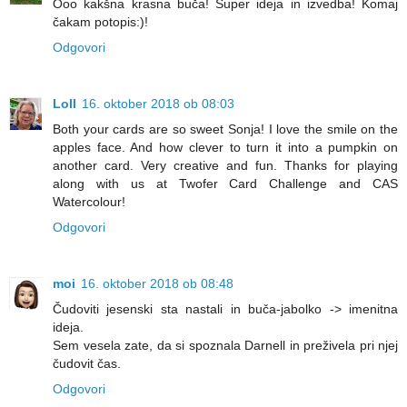
Ooo kakšna krasna buča! Super ideja in izvedba! Komaj
čakam potopis:)!
Odgovori
Loll
16. oktober 2018 ob 08:03
Both your cards are so sweet Sonja! I love the smile on the
apples face. And how clever to turn it into a pumpkin on
another card. Very creative and fun. Thanks for playing
along with us at Twofer Card Challenge and CAS
Watercolour!
Odgovori
moi
16. oktober 2018 ob 08:48
Čudoviti jesenski sta nastali in buča-jabolko -> imenitna
ideja.
Sem vesela zate, da si spoznala Darnell in preživela pri njej
čudovit čas.
Odgovori