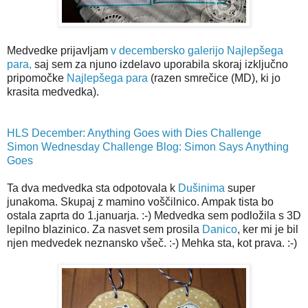
Medvedke prijavljam
v decembersko galerijo Najlepšega
para,
saj sem za njuno izdelavo uporabila skoraj izključno
pripomočke
Najlepšega para
(razen smrečice (MD), ki jo
krasita medvedka).
HLS December: Anything Goes with Dies Challenge
Simon Wednesday Challenge Blog: Simon Says Anything
Goes
Ta dva medvedka sta odpotovala k
Dušinima
super
junakoma. Skupaj z mamino voščilnico. Ampak tista bo
ostala zaprta do 1.januarja. :-) Medvedka sem podložila s 3D
lepilno blazinico. Za nasvet sem prosila
Danico
, ker mi je bil
njen medvedek neznansko všeč. :-) Mehka sta, kot prava. :-)