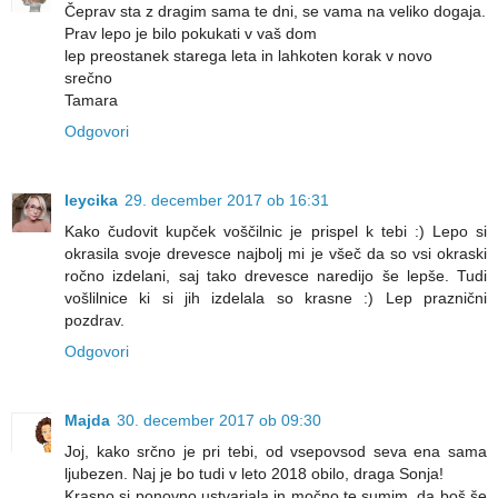
Čeprav sta z dragim sama te dni, se vama na veliko dogaja.
Prav lepo je bilo pokukati v vaš dom
lep preostanek starega leta in lahkoten korak v novo
srečno
Tamara
Odgovori
leycika
29. december 2017 ob 16:31
Kako čudovit kupček voščilnic je prispel k tebi :) Lepo si
okrasila svoje drevesce najbolj mi je všeč da so vsi okraski
ročno izdelani, saj tako drevesce naredijo še lepše. Tudi
vošlilnice ki si jih izdelala so krasne :) Lep praznični
pozdrav.
Odgovori
Majda
30. december 2017 ob 09:30
Joj, kako srčno je pri tebi, od vsepovsod seva ena sama
ljubezen. Naj je bo tudi v leto 2018 obilo, draga Sonja!
Krasno si ponovno ustvarjala in močno te sumim, da boš še