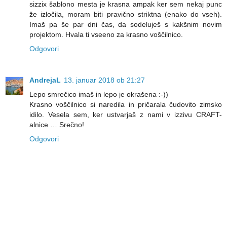
sizzix šablono mesta je krasna ampak ker sem nekaj punc
že izločila, moram biti pravično striktna (enako do vseh).
Imaš pa še par dni čas, da sodeluješ s kakšnim novim
projektom. Hvala ti vseeno za krasno voščilnico.
Odgovori
AndrejaL
13. januar 2018 ob 21:27
Lepo smrečico imaš in lepo je okrašena :-))
Krasno voščilnico si naredila in pričarala čudovito zimsko
idilo. Vesela sem, ker ustvarjaš z nami v izzivu CRAFT-
alnice … Srečno!
Odgovori