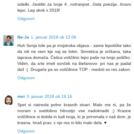
izdelki...čestitki za tvoje 4...notranjost...čista poezija...bravo
lepo. Lep skok v 2018!
Odgovori
Ne-Ja
1. januar 2018 ob 12:06
Huh Sonja tole pa je mojstrska objava - same lepotičke tako
da niti ne vem kje naj se lotim. Smrekica je srčkana, taka
taprava domača. Četica voščilnic lepo paše na tvojo poličko.
Vidim, da srte imeli sonček na štefanovo- pri nas je padal
dež :(. Drugače pa so voščilnice TOP - medoti so res zakon.
Odgovori
moi
3. januar 2018 ob 19:16
Spet si natresla polno krasnih stvari. Malo me ni, pa že
moram s svetlobno hitrostjo vse nadoknadit ;) Krasne
voščilnice si dobila in tudi tvoja, ki je priromala v naš dom, je
krasna. Imaš prav, z njo res ni bilo malo dela. ♥
Odgovori