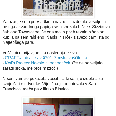
Za ozadje sem po Vladkinih navodilih izdelala vesolje. Iz
belega akvarelnega papirja sem izrezala hiške s Sizzixovo
šablono Townscape. Je ena mojih prvih rezalnih šablon,
kupila pa sem rabljeno. Napis in srček z zvezdicami sta od
Najlepšega para.
Voščilnico prijavljam na naslednja izziva:
-
CRAFT-alnica: Izziv #201: Zimska voščilnica
-
Keti's Project: Novoletni bonbonček
(če ne bo veljalo
zaradi srčka, me prosim izloči)
Nisem vam še pokazala voščilnic, ki sem ju izdelala za
svoje štiri medvedke. Vijolična je odpotovala v San
Francisco, rdeča pa v Ilirsko Bistrico.