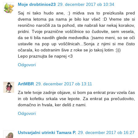
Moje drobtinice23
29. december 2017 ob 10:34
Saj ni tako hudo ane, :) midva sva to preizkusila pred
dvema letoma pa nama je bilo kar všeč :D Vreme ste si
resnično naročili za ta pohod, ste nabrali kar nekaj korakov,
pridni. Tvoje praznične voščilnice so čudovite, sem vesela,
da se ti bila navdih glede medvedka :)samo meni, so se oči
ustavile na pop up voščilnicah...Sonja z njimi si me čisto
očarala, ko odstranim šive z roke se jo takoj lotim :)))
Lepo praznujta še naprej <3
Odgovori
ArtMBR
29. december 2017 ob 13:11
Za tele tvoje zadnje objave, si bom pa enkrat prav vzela čas
in ob kofetku srkala vse lepote. Za enkrat pa prečudovito,
domačno in hvala, ker deliš z nami.
Odgovori
Ustvarjalni utrinki Tamara P.
29. december 2017 ob 16:27