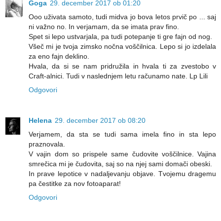
Goga
29. december 2017 ob 01:20
Ooo uživata samoto, tudi midva jo bova letos prvič po ... saj
ni važno no. In verjamam, da se imata prav fino.
Spet si lepo ustvarjala, pa tudi potepanje ti gre fajn od nog.
Všeč mi je tvoja zimsko nočna voščilnica. Lepo si jo izdelala
za eno fajn deklino.
Hvala, da si se nam pridružila in hvala ti za zvestobo v
Craft-alnici. Tudi v naslednjem letu računamo nate. Lp Lili
Odgovori
Helena
29. december 2017 ob 08:20
Verjamem, da sta se tudi sama imela fino in sta lepo
praznovala.
V vajin dom so prispele same čudovite voščilnice. Vajina
smrečica mi je čudovita, saj so na njej sami domači obeski.
In prave lepotice v nadaljevanju objave. Tvojemu dragemu
pa čestitke za nov fotoaparat!
Odgovori